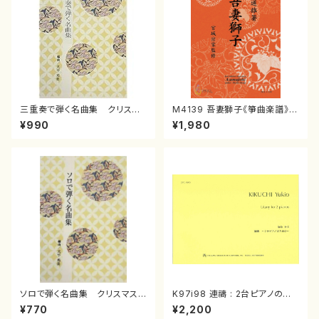
三重奏で弾く名曲集 クリスマ
M4139 吾妻獅子《箏曲楽譜》
スメドレー( 箏2/大平光美 編
（箏/宮城道雄著・宮城宗家監修/
¥990
¥1,980
曲/楽譜）
箏曲古典楽譜）
ソロで弾く名曲集 クリスマス・
K97i98 連禱 : 2台ピアノのた
イブ／恋人がサンタクロース(
めの（2 Pianos / 菊池 幸夫 /
¥770
¥2,200
箏独奏 /大平光美 編曲/楽
楽譜）