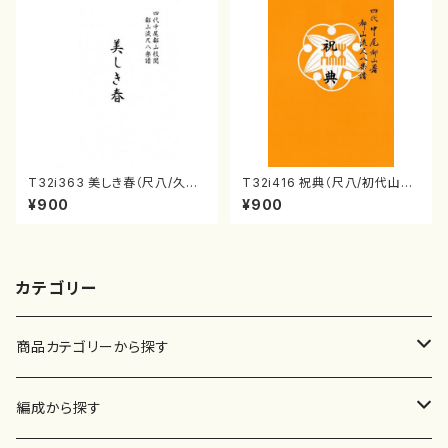
T32i363 美しき春（尺八/久本
T32i416 祝典（尺八/初代山川
玄智/楽譜）都山流公刊楽譜曲
園松/楽譜）都山流公刊楽譜曲
¥900
¥900
番:2068
番:2121
カテゴリー
商品カテゴリーから探す
楽譜
編成から探す