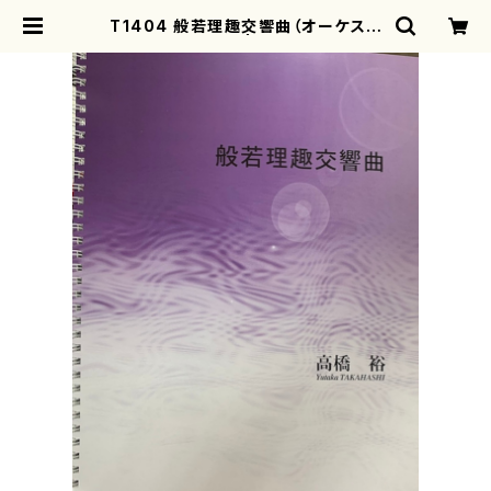
T1404 般若理趣交響曲（オーケスト
ラ/高橋裕/楽譜） | motherearth