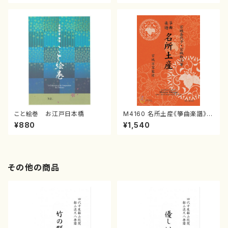
譜）
こと絵巻 お江戸日本橋
M4160 名所土産《箏曲楽譜》
（箏/宮城喜代子・宮城数江著・
¥880
¥1,540
宮城宗家監修/箏曲古典楽譜）
その他の商品