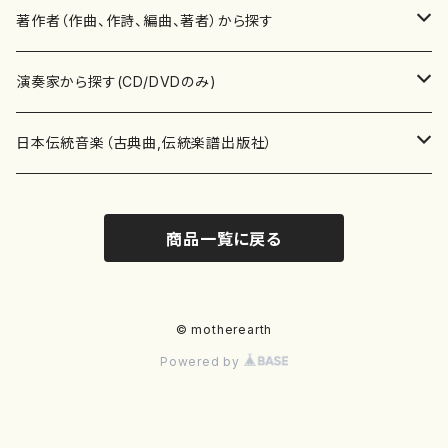
書籍
邦楽器
著作者（作曲、作詩、編曲、著者）から探す
書籍
箏・琴（ソロ）
CD・DVD
合唱
あ行
演奏家から探す(CD/DVDのみ)
テキストブック
箏・琴（合奏）
混声合唱
青木省三(アオキ ショウゾウ)
チケット
歌・声
か行
邦楽（箏、三味線、尺八等）演奏家
日本伝統音楽（古典曲,伝統楽譜出版社）
事典
三味線（ソロ）
女声合唱
青島広志（アオシマ ヒロシ）
ソプラノ
梯郁夫(カケハシ イクオ)
アルメリア（箏）
雑誌
洋楽器（鍵盤楽器）
さ行
声楽家・合唱団・朗読等
地歌箏曲（箏古典楽譜）
商品一覧に戻る
詩集
三味線（合奏）
男声合唱
秋山健治(アキヤマ ケンジ）
アルト
蔭山滸山(カゲヤマ キョザン)
石川高（笙）
邦楽ジャーナル
ピアノ（ソロ）
斉藤松声(サイトウ ショウセイ)
應和惠子（声楽・ソプラノ）
宮城道雄（宮城宗家監修）
レコード
洋楽器（弦楽器）
た行
洋楽-鍵盤楽器（ピアノ、オルガン等）演奏家
地歌箏曲（三絃古典楽譜）
尺八（ソロ）
児童合唱
秋山邦晴(アキヤマ クニハル)
テノール
景山伸夫(カゲヤマ ノブオ)
伊藤まなみ（箏）
ピアノ（連弾）
斎藤武（サイトウ タケシ）
栗友会女声アンサンブル（合唱・女声合唱）
バイオリン（ソロ）
平良伊津美(タイラ イツミ)
マリーン・ファン・ニューケルケン（ピアノ）
宮城道雄（宮城宗家監修）
雑貨・アクセサリー
洋楽器（木管楽器）
な行
洋楽-弦楽器（バイオリン、ギター等）演奏家
長唄青柳楽譜（唄、三味線楽譜）
© motherearth
Powered by
尺八（合奏）
朗読・語り
芥川也寸志（アクタガワ ヤスシ）
バリトン
葛西聖憲(カサイ マサノリ)
浦上恵子（箏）
ピアノ（合奏）
斎藤友子(サイトウ トモコ)
川口聖加（声楽・ソプラノ）
バイオリン（合奏）
田頭優子(タガシラ ユウコ)
赤城眞理（ピアノ）
フルート（ピッコロを含む）（ソロ）
内藤 明美(ナイトウ アケミ)
戸澤哲夫（バイオリン）
杵屋彌之介(青柳茂三）
用具
洋楽器（金管楽器）
は行
洋楽-木管楽器（フルート、クラリネット等）演奏家
尺八（古典楽譜、伝統楽譜出版社）
邦楽大合奏
歌曲
芦垣美穂(アシガキ ミホ)
バス
片桐朋子(カタギリ トモコ)
小笠原夏美（箏）
オルガン
佐伯圭子(サエキ ケイコ)
平野忠彦（声楽・バリトン）
ビオラ
高野喜長(タカノ キチョウ)
青柳晋（ピアノ）
フルート（ピッコロを含む）（合奏）
永井薫(ナガイ カオル）
工藤真菜（バイオリン）
トランペット
萩原正吟(ハギワラ セイギン)
河村利夫（サクソフォン）
都山楽会楽譜
洋楽器（打楽器）
ま行
洋楽-打楽器（パーカッション、マリンバ等）演奏者