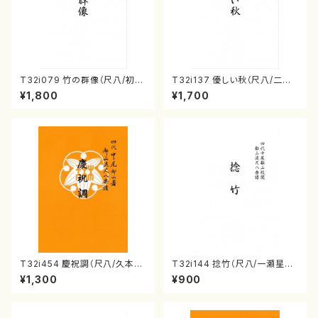
T32i079 竹の群像（尺八/初代
T32i137 優しい秋（尺八/二代
山本邦山/尺八/都山式譜）都山
山本邦山/尺八/都山式譜）都山
¥1,800
¥1,700
流公刊楽譜曲番:528
流公刊楽譜曲番:586
T32i454 慶祝調（尺八/久本玄
T32i144 捻竹（尺八/一瀬星山/
智/楽譜）都山流公刊楽譜曲番:2
尺八/都山式譜）都山流公刊楽譜
¥1,300
¥900
161
曲番:593