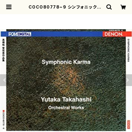
COCO80778~9 シンフォニック・カ
ルマ高橋裕管弦楽作品集(管弦楽/高
橋裕/CD) | motherearth