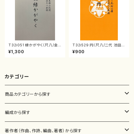
T32i051 緑かがやく（尺八/金
T32i529 円（尺八/二代 池田静
森高山/楽譜）都山流公刊楽譜曲
山/楽譜）都山流公刊楽譜曲番:2
¥1,300
¥900
番：50
238
カテゴリー
商品カテゴリーから探す
楽譜
編成から探す
書籍
邦楽器
著作者（作曲、作詩、編曲、著者）から探す