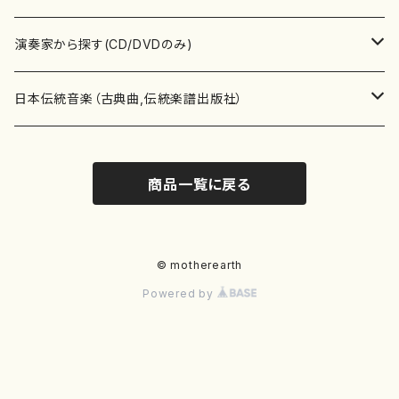
書籍
箏・琴（ソロ）
CD・DVD
合唱
あ行
演奏家から探す(CD/DVDのみ)
テキストブック
箏・琴（合奏）
混声合唱
青木省三(アオキ ショウゾウ)
チケット
歌・声
か行
邦楽（箏、三味線、尺八等）演奏家
日本伝統音楽（古典曲,伝統楽譜出版社）
事典
三味線（ソロ）
女声合唱
青島広志（アオシマ ヒロシ）
ソプラノ
梯郁夫(カケハシ イクオ)
アルメリア（箏）
雑誌
洋楽器（鍵盤楽器）
さ行
声楽家・合唱団・朗読等
地歌箏曲（箏古典楽譜）
商品一覧に戻る
詩集
三味線（合奏）
男声合唱
秋山健治(アキヤマ ケンジ）
アルト
蔭山滸山(カゲヤマ キョザン)
石川高（笙）
邦楽ジャーナル
ピアノ（ソロ）
斉藤松声(サイトウ ショウセイ)
應和惠子（声楽・ソプラノ）
宮城道雄（宮城宗家監修）
レコード
洋楽器（弦楽器）
た行
洋楽-鍵盤楽器（ピアノ、オルガン等）演奏家
地歌箏曲（三絃古典楽譜）
尺八（ソロ）
児童合唱
秋山邦晴(アキヤマ クニハル)
テノール
景山伸夫(カゲヤマ ノブオ)
伊藤まなみ（箏）
ピアノ（連弾）
斎藤武（サイトウ タケシ）
栗友会女声アンサンブル（合唱・女声合唱）
バイオリン（ソロ）
平良伊津美(タイラ イツミ)
マリーン・ファン・ニューケルケン（ピアノ）
宮城道雄（宮城宗家監修）
雑貨・アクセサリー
洋楽器（木管楽器）
な行
洋楽-弦楽器（バイオリン、ギター等）演奏家
長唄青柳楽譜（唄、三味線楽譜）
© motherearth
Powered by
尺八（合奏）
朗読・語り
芥川也寸志（アクタガワ ヤスシ）
バリトン
葛西聖憲(カサイ マサノリ)
浦上恵子（箏）
ピアノ（合奏）
斎藤友子(サイトウ トモコ)
川口聖加（声楽・ソプラノ）
バイオリン（合奏）
田頭優子(タガシラ ユウコ)
赤城眞理（ピアノ）
フルート（ピッコロを含む）（ソロ）
内藤 明美(ナイトウ アケミ)
戸澤哲夫（バイオリン）
杵屋彌之介(青柳茂三）
用具
洋楽器（金管楽器）
は行
洋楽-木管楽器（フルート、クラリネット等）演奏家
尺八（古典楽譜、伝統楽譜出版社）
邦楽大合奏
歌曲
芦垣美穂(アシガキ ミホ)
バス
片桐朋子(カタギリ トモコ)
小笠原夏美（箏）
オルガン
佐伯圭子(サエキ ケイコ)
平野忠彦（声楽・バリトン）
ビオラ
高野喜長(タカノ キチョウ)
青柳晋（ピアノ）
フルート（ピッコロを含む）（合奏）
永井薫(ナガイ カオル）
工藤真菜（バイオリン）
トランペット
萩原正吟(ハギワラ セイギン)
河村利夫（サクソフォン）
都山楽会楽譜
洋楽器（打楽器）
ま行
洋楽-打楽器（パーカッション、マリンバ等）演奏者
篠笛