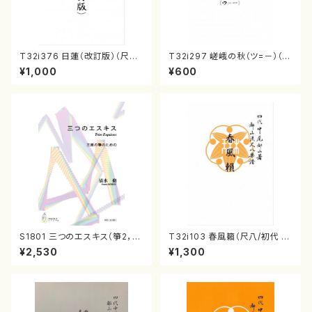
T32i376 日蓮（改訂版）（尺八/
T32i297 嵯峨の秋（ツ=－）（尺
宮城道雄/楽譜）都山流公刊楽譜
八/菊末検校/楽譜）都山流公刊
¥1,000
¥600
曲番:2081
楽譜曲番:1152
S1801 三つのエスキス（箏2，1
T32i103 春風籟（尺八/初代 石
7/清水 脩/楽譜）
垣征山/尺八/都山式譜）都山流
¥2,530
¥1,300
公刊楽譜曲番:552