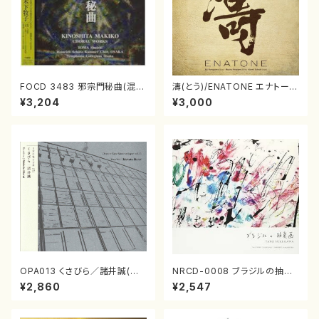
FOCD 3483 邪宗門秘曲(混声
濤(とう)/ENATONE エナトーネ
合唱/木下牧子/CD)
(CD)
¥3,204
¥3,000
OPA013 くさびら／諸井誠(電
NRCD-0008 ブラジルの抽象
子音楽／CD)
画（ギター, パーカッション／C
¥2,860
¥2,547
D）